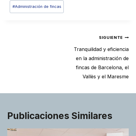
Etiquetas
#
Administración de fincas
de
la
entrada:
Navegación
SIGUIENTE
de
Tranquilidad y eficiencia
entradas
en la administración de
fincas de Barcelona, el
Vallès y el Maresme
Publicaciones Similares