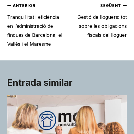
Navegació
ANTERIOR
SEGÜENT
d'entrades
Tranquil·litat i eficiència
Gestió de lloguers: tot
en l’administració de
sobre les obligacions
finques de Barcelona, el
fiscals del lloguer
Vallès i el Maresme
Entrada similar