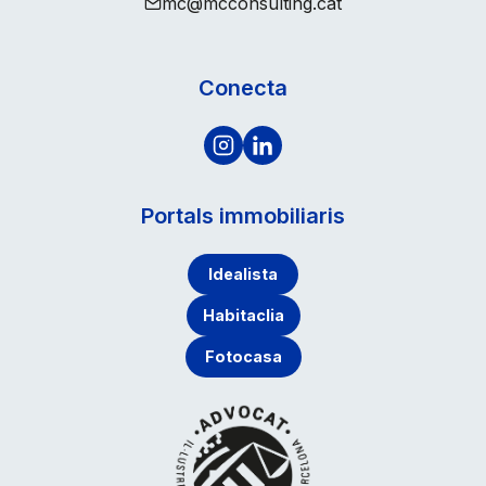
mc@mcconsulting.cat
Conecta
Portals immobiliaris
Idealista
Habitaclia
Fotocasa