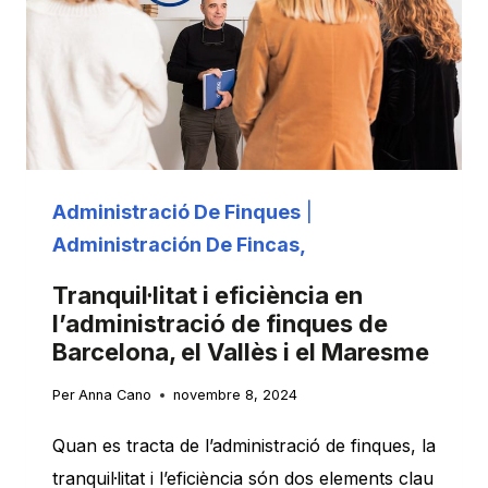
NO
CONTRACTAR
UNA
EMPRESA
D’ADMINISTRACIÓ
DE
Administració De Finques
|
COMUNITATS
Administración De Fincas,
DE
VEÏNS
Tranquil·litat i eficiència en
EFICIENT
l’administració de finques de
Barcelona, el Vallès i el Maresme
Per
Anna Cano
novembre 8, 2024
Quan es tracta de l’administració de finques, la
tranquil·litat i l’eficiència són dos elements clau