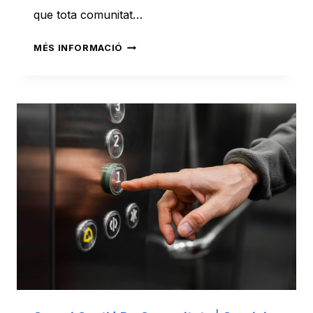
que tota comunitat…
TRANQUIL·LITAT
MÉS INFORMACIÓ
I
EFICIÈNCIA
EN
L’ADMINISTRACIÓ
DE
FINQUES
DE
BARCELONA,
EL
VALLÈS
I
EL