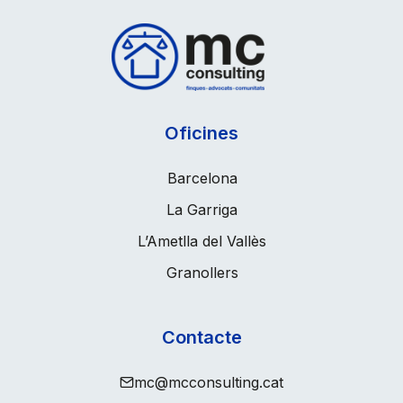
A
LES
COMUNITATS
DE
PROPIETARIS
Oficines
DAVANT
Barcelona
LA
La Garriga
NOVA
LLEI
L’Ametlla del Vallès
SOBRE
Granollers
ASCENSORS?
Contacte
mc@mcconsulting.cat