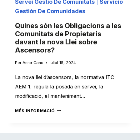
Servei Gestió De Comunitats
|
Servicio
MARESME
Gestión De Comunidades
Quines són les Obligacions a les
Comunitats de Propietaris
davant la nova Llei sobre
Ascensors?
Per
Anna Cano
juliol 15, 2024
La nova llei d’ascensors, la normativa ITC
AEM 1, regula la posada en servei, la
modificació, el manteniment…
QUINES
MÉS INFORMACIÓ
SÓN
LES
OBLIGACIONS