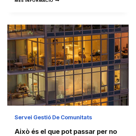
MÉS INFORMACIÓ
DE
LLOGUERS:
TOT
SOBRE
LES
OBLIGACIONS
FISCALS
DEL
LLOGUER
Servei Gestió De Comunitats
Això és el que pot passar per no