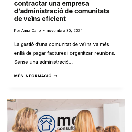
contractar una empresa
d’administració de comunitats
de veïns eficient
Per
Anna Cano
novembre 30, 2024
La gestió d’una comunitat de veïns va més
enllà de pagar factures i organitzar reunions.
Sense una administració…
AIXÒ
MÉS INFORMACIÓ
ÉS
EL
QUE
POT
PASSAR
PER